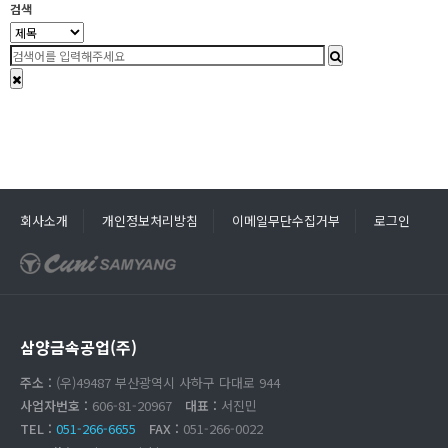
검색
회사소개
개인정보처리방침
이메일무단수집거부
로그인
삼양금속공업(주)
주소 :
(우)49487 부산광역시 사하구 다대로 944
사업자번호 :
606-81-20967
대표 :
서진민
TEL :
051-266-6655
FAX :
051-266-0022