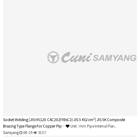
Socket Welding
[JIS H5120 CAC202(YBsC2) JIS 5 KG/cm²] JIS 5K Composite
Brazing Type Flange For Copper Pip…
Unit : mm Pipe Internal Flan..
Samyang
08-29
3157