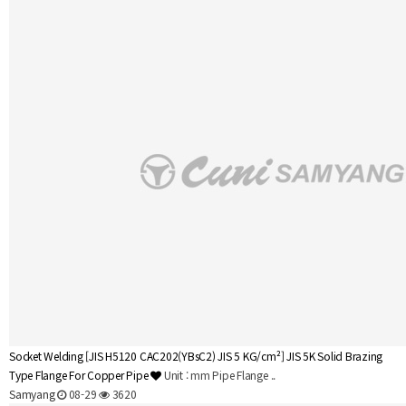
Socket Welding
[JIS H5120 CAC202(YBsC2) JIS 5 KG/cm²] JIS 5K Solid Brazing
Type Flange For Copper Pipe
Unit : mm Pipe Flange ..
Samyang
08-29
3620