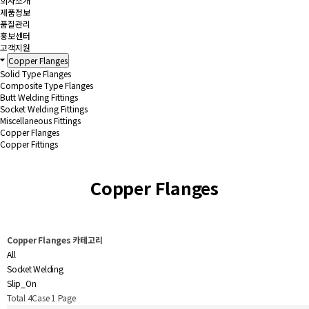
회사소개
제품정보
품질관리
홍보센터
고객지원
Copper Flanges
Solid Type Flanges
Composite Type Flanges
Butt Welding Fittings
Socket Welding Fittings
Miscellaneous Fittings
Copper Flanges
Copper Fittings
Copper Flanges
Copper Flanges 카테고리
All
Socket Welding
Slip_On
Total 4Case
1 Page