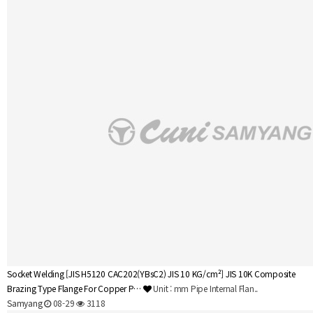
Socket Welding
[JIS H5120 CAC202(YBsC2) JIS 10 KG/cm²] JIS 10K Composite
Brazing Type Flange For Copper P…
Unit : mm Pipe Internal Flan..
Samyang
08-29
3118