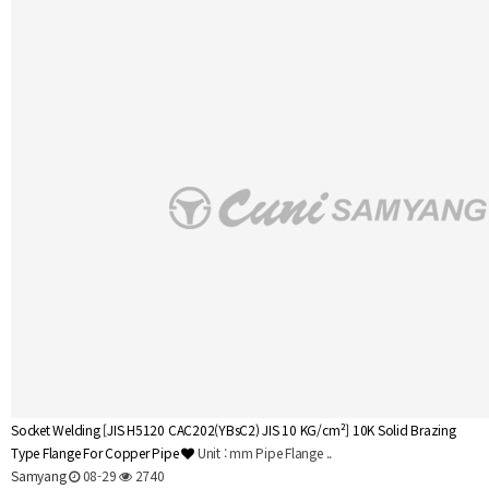
Socket Welding
[JIS H5120 CAC202(YBsC2) JIS 10 KG/cm²] 10K Solid Brazing
Type Flange For Copper Pipe
Unit : mm Pipe Flange ..
Samyang
08-29
2740