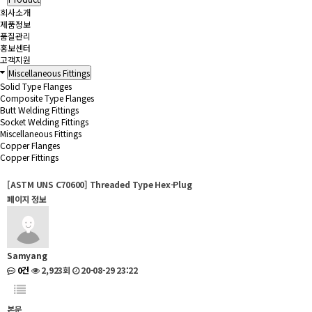
회사소개
제품정보
품질관리
홍보센터
고객지원
Miscellaneous Fittings
Solid Type Flanges
Composite Type Flanges
Butt Welding Fittings
Socket Welding Fittings
Miscellaneous Fittings
Copper Flanges
Copper Fittings
[ASTM UNS C70600] Threaded Type Hex-Plug
페이지 정보
Samyang
0건
2,923회
20-08-29 23:22
본문