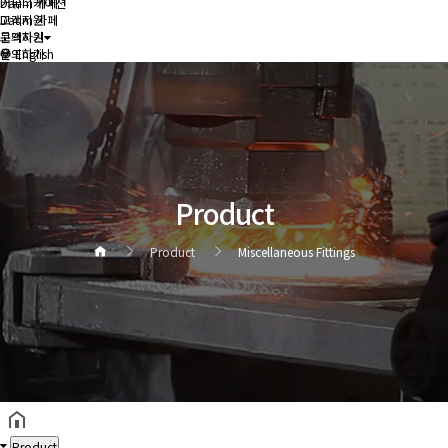
커뮤니케이션
Daum 카페
Daum 카페
고객지원
고객지원
문의하기
문의하기
English
Product
Product
Miscellaneous Fittings
헤더설정
Product