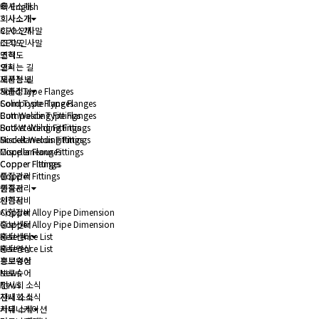
회사소개
English
회사소개
회사소개
회사소개
CEO 인사말
CEO 인사말
조직도
조직도
연혁
연혁
오시는 길
오시는 길
제품정보
제품정보
Solid Type Flanges
Solid Type Flanges
Composite Type Flanges
Composite Type Flanges
Butt Welding Fittings
Butt Welding Fittings
Socket Welding Fittings
Socket Welding Fittings
Miscellaneous Fittings
Miscellaneous Fittings
Copper Flanges
Copper Flanges
Copper Fittings
Copper Fittings
품질관리
품질관리
인증서
인증서
시험장비
시험장비
Copper Alloy Pipe Dimension
Copper Alloy Pipe Dimension
홍보센터
홍보센터
Reference List
Reference List
홍보영상
홍보영상
브로슈어
브로슈어
News
News
전시회 소식
전시회 소식
사내 소식
사내 소식
커뮤니케이션