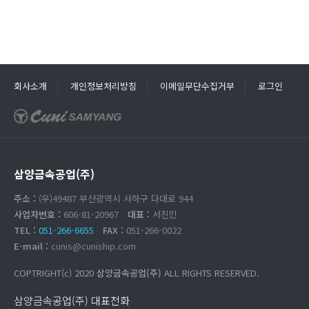
회사소개
개인정보처리방침
이메일무단수집거부
로그인
삼양금속공업(주)
주소 :
(우)49487 부산광역시 사하구 다대로 944
사업자번호 :
606-81-20967
대표 :
서진민
TEL :
051-266-6655
FAX :
051-266-0022
E-mail :
cunis@cuniship.com
COPTRIGHT(c) 2020
삼양금속공업(주)
ALL RIGHTS RESERVED.
삼양금속공업(주) 대표전화