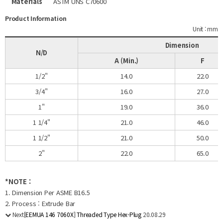
Materials
ASTM UNS C70600
Product Information
Unit : mm
Dimension
N/D
A (Min.)
F
1/2"
14.0
22.0
3/4"
16.0
27.0
1"
19.0
36.0
1 1/4"
21.0
46.0
1 1/2"
21.0
50.0
2"
22.0
65.0
*NOTE :
1. Dimension Per ASME B16.5
2. Process : Extrude Bar
Next
[EEMUA 146 7060X] Threaded Type Hex-Plug
20.08.29