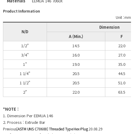
Materials
EEMUA 146 7060X
Product Information
Unit : mm
Dimension
N/D
A (Min.)
F
1/2"
14.5
22.0
3/4"
16.0
27.0
1"
19.0
35.0
1 1/4"
20.5
44.5
1 1/2"
20.5
51.0
2"
22.0
63.5
*NOTE :
1. Dimension Per EEMUA 146
2. Process : Extrude Bar
Previous
[ASTM UNS C70600] Threaded Type Hex-Plug
20.08.29