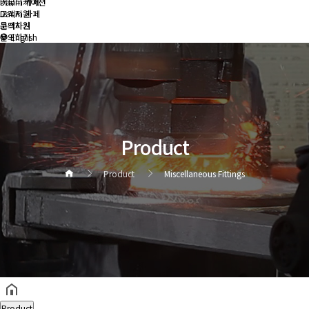
커뮤니케이션
Daum 카페
Daum 카페
고객지원
고객지원
문의하기
문의하기
English
Product
Product
Miscellaneous Fittings
헤더설정
Product