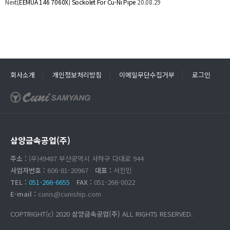
Next
[EEMUA 146 7060X] Sockolet For Cu-Ni Pipe
20.08.29
회사소개
개인정보처리방침
이메일무단수집거부
로그인
삼양금속공업(주)
주소 :
(우)49487 부산광역시 사하구 다대로 944
사업자번호 :
606-81-20967
대표 :
서진민
TEL :
051-266-6655
FAX :
051-266-0022
E-mail :
cunis@cuniship.com
COPTRIGHT(c) 2020
삼양금속공업(주)
ALL RIGHTS RESERVED.