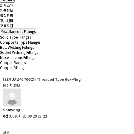
회사소개
제품정보
품질관리
홍보센터
고객지원
Miscellaneous Fittings
Solid Type Flanges
Composite Type Flanges
Butt Welding Fittings
Socket Welding Fittings
Miscellaneous Fittings
Copper Flanges
Copper Fittings
[EEMUA 146 7060X] Threaded Type Hex-Plug
페이지 정보
Samyang
0건
3,030회
20-08-29 23:22
본문