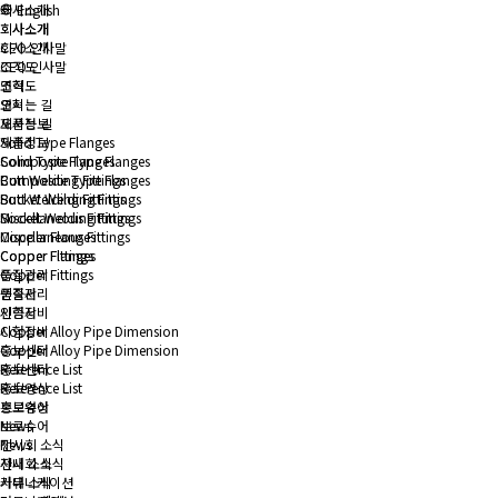
회사소개
English
회사소개
회사소개
회사소개
CEO 인사말
CEO 인사말
조직도
조직도
연혁
연혁
오시는 길
오시는 길
제품정보
제품정보
Solid Type Flanges
Solid Type Flanges
Composite Type Flanges
Composite Type Flanges
Butt Welding Fittings
Butt Welding Fittings
Socket Welding Fittings
Socket Welding Fittings
Miscellaneous Fittings
Miscellaneous Fittings
Copper Flanges
Copper Flanges
Copper Fittings
Copper Fittings
품질관리
품질관리
인증서
인증서
시험장비
시험장비
Copper Alloy Pipe Dimension
Copper Alloy Pipe Dimension
홍보센터
홍보센터
Reference List
Reference List
홍보영상
홍보영상
브로슈어
브로슈어
News
News
전시회 소식
전시회 소식
사내 소식
사내 소식
커뮤니케이션