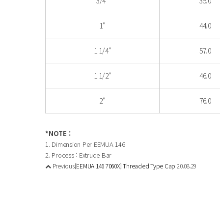
3/4"
35.0
1"
44.0
1 1/4"
57.0
1 1/2"
46.0
2"
76.0
*NOTE :
1. Dimension Per EEMUA 146
2. Process : Extrude Bar
Previous
[EEMUA 146 7060X] Threaded Type Cap
20.08.29