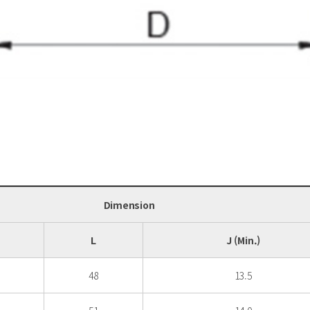
Dimension
L
J (Min.)
48
13.5