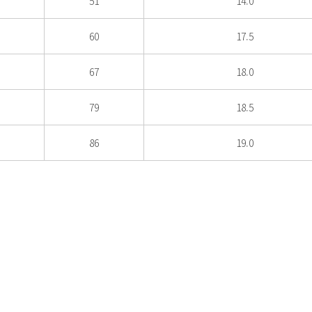
51
14.0
60
17.5
67
18.0
79
18.5
86
19.0