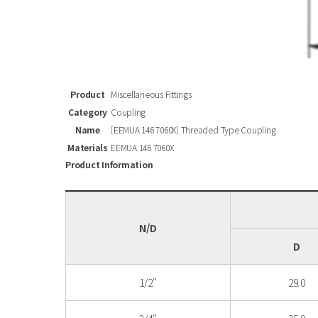
Product
Miscellaneous Fittings
Category
Coupling
Name
[EEMUA 146 7060X] Threaded Type Coupling
Materials
EEMUA 146 7060X
Product Information
N/D
D
1/2"
29.0