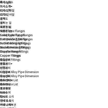
회사소개
English
회사소개
회사소개
회사소개
CEO 인사말
CEO 인사말
조직도
조직도
연혁
연혁
오시는 길
오시는 길
제품정보
제품정보
Solid Type Flanges
Solid Type Flanges
Composite Type Flanges
Composite Type Flanges
Butt Welding Fittings
Butt Welding Fittings
Socket Welding Fittings
Socket Welding Fittings
Miscellaneous Fittings
Miscellaneous Fittings
Copper Flanges
Copper Flanges
Copper Fittings
Copper Fittings
품질관리
품질관리
인증서
인증서
시험장비
시험장비
Copper Alloy Pipe Dimension
Copper Alloy Pipe Dimension
홍보센터
홍보센터
Reference List
Reference List
홍보영상
홍보영상
브로슈어
브로슈어
News
News
전시회 소식
전시회 소식
사내 소식
사내 소식
커뮤니케이션